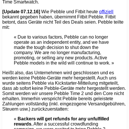
Time Smartwatch.
[Update 07.12.16]
Wie Pebble und Fitbit heute
offiziell
bekannt gegeben haben, übernimmt Fitbit Pebble. Fitbit
betont, dass Geräte nicht Teil des Deals seien. Pebble teilte
mit:
« Due to various factors, Pebble can no longer
operate as an independent entity, and we have
made the tough decision to shut down the
company. We are no longer manufacturing,
promoting, or selling any new products. Active
Pebble models in the wild will continue to work. »
Heißt also, das Unternehmen wird geschlossen und es
werden keine Pebble-Geräte mehr hergestellt. Auch uns
wurde seitens Pebble via Kickstarter-Mitteilung mitgeteilt,
dass ab sofort keine Pebble-Geräte mehr hergestellt werden.
Somit werden wir unsere Pebble Time 2 und den Core nicht
erhalten. Immerhin verspricht Pebble bereits geleistete
Zahlungen vollständig (inkl. eingezogene Versandgebühren,
Steuern usw.) zurückzuerstatten:
«
Backers will get refunds for any unfulfilled
rewards.
After a successful crowdfunding