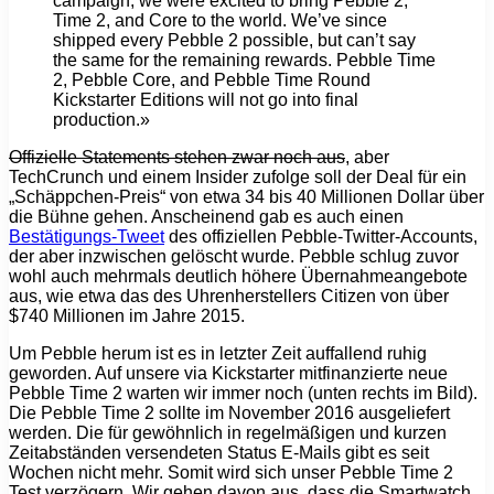
campaign, we were excited to bring Pebble 2,
Time 2, and Core to the world. We’ve since
shipped every Pebble 2 possible, but can’t say
the same for the remaining rewards. Pebble Time
2, Pebble Core, and Pebble Time Round
Kickstarter Editions will not go into final
production.»
Offizielle Statements stehen zwar noch aus
, aber
TechCrunch und einem Insider zufolge soll der Deal für ein
„Schäppchen-Preis“ von etwa 34 bis 40 Millionen Dollar über
die Bühne gehen. Anscheinend gab es auch einen
Bestätigungs-Tweet
des offiziellen Pebble-Twitter-Accounts,
der aber inzwischen gelöscht wurde. Pebble schlug zuvor
wohl auch mehrmals deutlich höhere Übernahmeangebote
aus, wie etwa das des Uhrenherstellers Citizen von über
$740 Millionen im Jahre 2015.
Um Pebble herum ist es in letzter Zeit auffallend ruhig
geworden. Auf unsere via Kickstarter mitfinanzierte neue
Pebble Time 2 warten wir immer noch (unten rechts im Bild).
Die Pebble Time 2 sollte im November 2016 ausgeliefert
werden. Die für gewöhnlich in regelmäßigen und kurzen
Zeitabständen versendeten Status E-Mails gibt es seit
Wochen nicht mehr. Somit wird sich unser Pebble Time 2
Test verzögern. Wir gehen davon aus, dass die Smartwatch