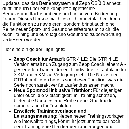
Updates, das das Betriebssystem auf Zepp OS 3.0 anhebt,
dürft ihr euch über eine komplett aufgefrischte
Benutzeroberfläche und eine noch intuitivere Bedienung
freuen. Dieses Update macht es nicht nur einfacher, durch
die Funktionen zu navigieren, sondern bringt auch eine
Reihe neuer Sport- und Gesundheitsfeatures mit sich, die
euer Training und eure tägliche Gesundheitsüberwachung
verbessern werden.
Hier sind einige der Highlights:
Zepp Coach für Amazfit GTR 4 LE
: Die GTR 4 LE
Version erhält nun Zugang zum Zepp Coach, einem AI-
gesteuerten Trainer, der euch individuelle Laufpläne für
3 KM und 5 KM zur Verfügung stellt. Die Nutzer der
GTR 4 profitieren bereits von dieser Funktion, was die
Serie noch attraktiver für Laufenthusiasten macht.
Neue Sportmodi inklusive Triathlon
: Für diejenigen
unter euch, die Vielseitigkeit im Training schätzen,
bieten die Updates eine Reihe neuer Sportmodi,
darunter auch für Triathleten.
Erweiterte Trainingsvorlagen und
Leistungsmessung
: Neben neuen Trainingsvorlagen,
wie Intervalltrainings, könnt ihr jetzt unmittelbar nach
dem Training eure Herzfrequenzänderungen und