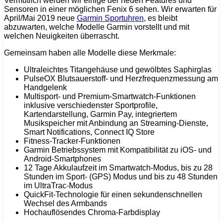
Vermutlich werden wir einige der neuen Features und
Sensoren in einer möglichen Fenix 6 sehen. Wir erwarten für
April/Mai 2019 neue
Garmin Sportuhren
, es bleibt
abzuwarten, welche Modelle Garmin vorstellt und mit
welchen Neuigkeiten überrascht.
Gemeinsam haben alle Modelle diese Merkmale:
Ultraleichtes Titangehäuse und gewölbtes Saphirglas
PulseOX Blutsauerstoff- und Herzfrequenzmessung am
Handgelenk
Multisport- und Premium-Smartwatch-Funktionen
inklusive verschiedenster Sportprofile,
Kartendarstellung, Garmin Pay, integriertem
Musikspeicher mit Anbindung an Streaming-Dienste,
Smart Notifications, Connect IQ Store
Fitness-Tracker-Funktionen
Garmin Betriebssystem mit Kompatibilität zu iOS- und
Android-Smartphones
12 Tage Akkulaufzeit im Smartwatch-Modus, bis zu 28
Stunden im Sport- (GPS) Modus und bis zu 48 Stunden
im UltraTrac-Modus
QuickFit-Technologie für einen sekundenschnellen
Wechsel des Armbands
Hochauflösendes Chroma-Farbdisplay