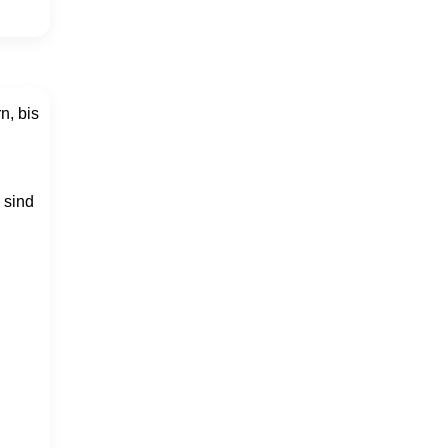
n, bis
 sind
l