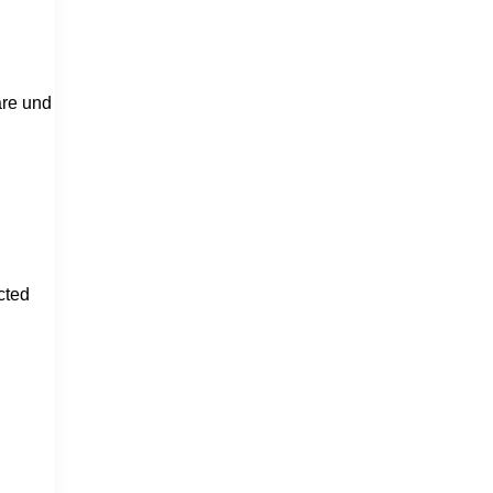
are und
cted