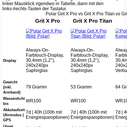
linker Mausklick irgendwo in Tabelle, dann mit den
links-/rechts-Tasten der Tastatur.
Polar Grit X Pro vs Grit X Pro Titan vs G
Grit X Pro
Grit X Pro Titan
Always-On-
Always-On-
Alwa
Farbtouch-Display,
Farbtouch-Display,
Farbt
30,4mm (1,2"),
30,4mm (1,2"),
30,4m
Display
240x240px
240x240px
240x
Saphirglas
Saphirglas
Verbu
Gewicht
79 Gramm
53 Gramm
64 G
(inkl.
Armband)
Wasserdicht
WR100
WR100
WR1
bis
Akkulaufzeit
7d | 40h (100h mit
7d | 40h (100h mit
7d | 
Uhrmodus |
Energiesparoptionen)
Energiesparoptionen)
Energ
GPS
Unser