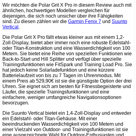
Wir möchten die Polar Grit X Pro in diesem Review auch mit
ähnlichen, hochwertigen Modellen vergleichen für
diejenigen, die sich noch unsicher über ihre Fähigkeiten
sind. Zu diesen zählen wir die
Garmin Fenix 7
und
Suunto
Vertical
.
Die Polar Grit X Pro fällt etwas kleiner aus mit einem 1,2-
Zoll-Display, bietet aber immer noch eine robuste Edelstahl-
oder Titan-Konstruktion und eine Wasserdichtigkeit von 100
Metern. Sie bietet eine Reihe von speziellen Funktionen wie
Back-to-Start und Hill Splitter und verfügt über spezielle
Trainingsfunktionen wie FitSpark und Training Load Pro. Sie
hat jedoch keine Solarladefunktion und eine kürzere
Batterielaufzeit von bis zu 7 Tagen im Uhrenmodus. Mit
einem Preis ab 529,90€ ist sie die günstigste Option der drei
Uhren. Sie eignet sich am besten für Fitnessbegeisterte und
Läufer, die spezielle Trainingsfunktionen und eine
einfachere, weniger umfangreiche Navigationsoptionen
bevorzugen.
Die Suunto Vertical bietet ein 1,4-Zoll-Display und entweder
ein Edelstahl- oder Titan-Gehäuse. Mit einer
beeindruckenden Wasserdichtigkeit von 100 Metern und
einer Vielzahl von Outdoor- und Trainingsfunktionen ist sie
eine ausgezeichnete Wahl für Outdoor-Enthusiasten und