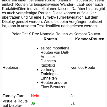
anderem einen beliebten Routenplaner an mit dem sich sehr
einfach Routen für beispielsweise Wander-, Lauf- oder auch
Radaktivitäten individuell planen lassen. Darüber hinaus gibt
es auch vorgefertigte Routen. Diese können auf die Uhr
übertragen und für eine Turn-by-Turn-Navigation auf dem
Display genutzt werden. Wie dies beim Vorgänger realisiert
ist, kann in unserem Test detailliert nachgelesen werden.
Polar Grit X Pro: Normale Routen vs Komoot Routen
Routen
Komoot-Routen
selbst importierte
Routen von Dritt-
Anbieter-
Diensten
(gpx/tcx)
Routenart
Komoot-Route
vorherige
Trainings-
Einheiten
Routen anderer
Flow-Benutzer
Turn-by-Turn
Nein
Ja
Visuelle Route
Ja
Ja
auf Display