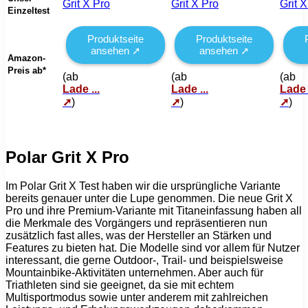
Grit X Pro
Grit X Pro
Grit X
Einzeltest
Produktseite
Produktseite
ansehen ➚
ansehen ➚
Amazon-
Preis ab*
(ab
(ab
(ab
Lade ...
Lade ...
Lade .
➚
)
➚
)
➚
)
Polar Grit X Pro
Im Polar Grit X Test haben wir die ursprüngliche Variante
bereits genauer unter die Lupe genommen. Die neue Grit X
Pro und ihre Premium-Variante mit Titaneinfassung haben all
die Merkmale des Vorgängers und repräsentieren nun
zusätzlich fast alles, was der Hersteller an Stärken und
Features zu bieten hat. Die Modelle sind vor allem für Nutzer
interessant, die gerne Outdoor-, Trail- und beispielsweise
Mountainbike-Aktivitäten unternehmen. Aber auch für
Triathleten sind sie geeignet, da sie mit echtem
Multisportmodus sowie unter anderem mit zahlreichen