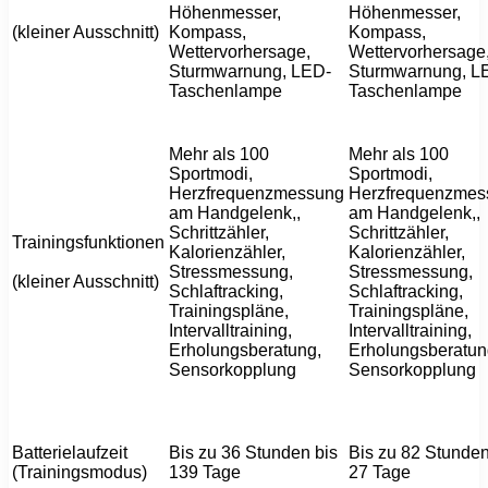
Höhenmesser,
Höhenmesser,
(kleiner Ausschnitt)
Kompass,
Kompass,
Wettervorhersage,
Wettervorhersage
Sturmwarnung, LED-
Sturmwarnung, L
Taschenlampe
Taschenlampe
Mehr als 100
Mehr als 100
Sportmodi,
Sportmodi,
Herzfrequenzmessung
Herzfrequenzmes
am Handgelenk,,
am Handgelenk,,
Schrittzähler,
Schrittzähler,
Trainingsfunktionen
Kalorienzähler,
Kalorienzähler,
Stressmessung,
Stressmessung,
(kleiner Ausschnitt)
Schlaftracking,
Schlaftracking,
Trainingspläne,
Trainingspläne,
Intervalltraining,
Intervalltraining,
Erholungsberatung,
Erholungsberatun
Sensorkopplung
Sensorkopplung
Batterielaufzeit
Bis zu 36 Stunden bis
Bis zu 82 Stunden
(Trainingsmodus)
139 Tage
27 Tage