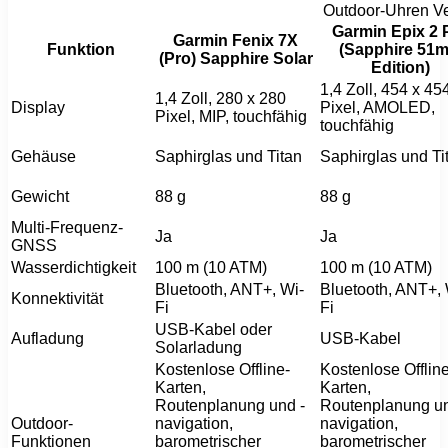
Outdoor-Uhren Ve
Garmin Epix 2 
Garmin Fenix 7X
Funktion
(Sapphire 51
(Pro) Sapphire Solar
Edition)
1,4 Zoll, 454 x 45
1,4 Zoll, 280 x 280
Display
Pixel, AMOLED,
Pixel, MIP, touchfähig
touchfähig
Gehäuse
Saphirglas und Titan
Saphirglas und Ti
Gewicht
88 g
88 g
Multi-Frequenz-
Ja
Ja
GNSS
Wasserdichtigkeit
100 m (10 ATM)
100 m (10 ATM)
Bluetooth, ANT+, Wi-
Bluetooth, ANT+, 
Konnektivität
Fi
Fi
USB-Kabel oder
Aufladung
USB-Kabel
Solarladung
Kostenlose Offline-
Kostenlose Offline
Karten,
Karten,
Routenplanung und -
Routenplanung un
Outdoor-
navigation,
navigation,
Funktionen
barometrischer
barometrischer