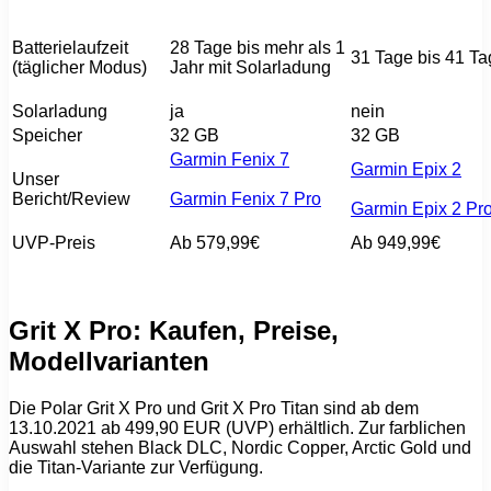
Batterielaufzeit
28 Tage bis mehr als 1
31 Tage bis 41 Ta
(täglicher Modus)
Jahr mit Solarladung
Solarladung
ja
nein
Speicher
32 GB
32 GB
Garmin Fenix 7
Garmin Epix 2
Unser
Bericht/Review
Garmin Fenix 7 Pro
Garmin Epix 2 Pr
UVP-Preis
Ab 579,99€
Ab 949,99€
Grit X Pro: Kaufen, Preise,
Modellvarianten
Die Polar Grit X Pro und Grit X Pro Titan sind ab dem
13.10.2021 ab 499,90 EUR (UVP) erhältlich. Zur farblichen
Auswahl stehen Black DLC, Nordic Copper, Arctic Gold und
die Titan-Variante zur Verfügung.