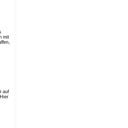
s
n mit
ffen,
r auf
 Hier