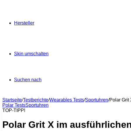
Hersteller
Skin umschalten
Suchen nach
Startseite
/
Testberichte
/
Wearables Tests
/
Sportuhren
/
Polar Grit
Polar Tests
Sportuhren
TOP-TIPP!
Polar Grit X im ausführliche