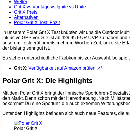
Wetter
Grit X vs Vantage vs Ignite vs Unite
Grit X Preis
Alternativen
Polar Grit X Test: Fazit
In unserem Polar Grit X Test knüpfen wir uns die Outdoor Mult
inklusive GPS vor. Sie ist ab 429,95 EUR UVP zu haben und k
unserem Testgerät bereits mehrere Wochen Zeit, um erste Erf
der bislang sehr gut ist.
Es stehen unterschiedliche Farbkombis zur Auswahl, beispiels
Grit X
:
Verfügbarkeit auf Amazon prüfen ➚
*
Polar Grit X: Die Highlights
Mit dem Polar Grit X bringt der finnische Sportuhren-Speziali
den Markt. Denn schon mit der Hervorhebung „Nach Militärsta
bekommst Du eine Sportuhr, die auch extremen Witterungsbedi
Unter den Highlights befinden sich auch neue Features, die a
Polar Grit X