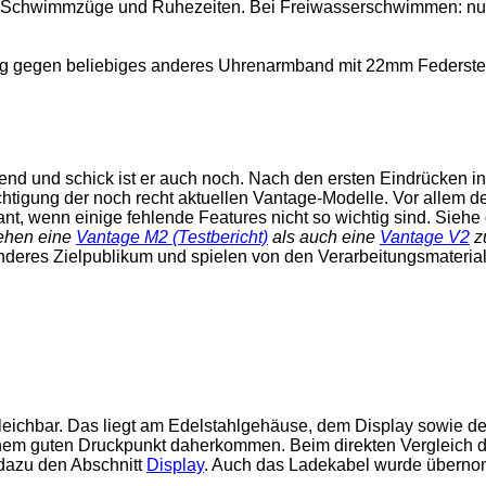
, Schwimmzüge und Ruhezeiten. Bei Freiwasserschwimmen: nu
g gegen beliebiges anderes Uhrenarmband mit 22mm Federste
nd und schick ist er auch noch. Nach den ersten Eindrücken in
htigung der noch recht aktuellen Vantage-Modelle. Vor allem d
ant, wenn einige fehlende Features nicht so wichtig sind. Siehe
tehen eine
Vantage M2 (Testbericht)
als auch eine
Vantage V2
z
deres Zielpublikum und spielen von den Verarbeitungsmateria
leichbar. Das liegt am Edelstahlgehäuse, dem Display sowie d
 einem guten Druckpunkt daherkommen. Beim direkten Vergleich 
 dazu den Abschnitt
Display
. Auch das Ladekabel wurde übern