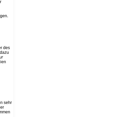
r
gen.
er des
 dazu
ur
lien
en sehr
der
ommen