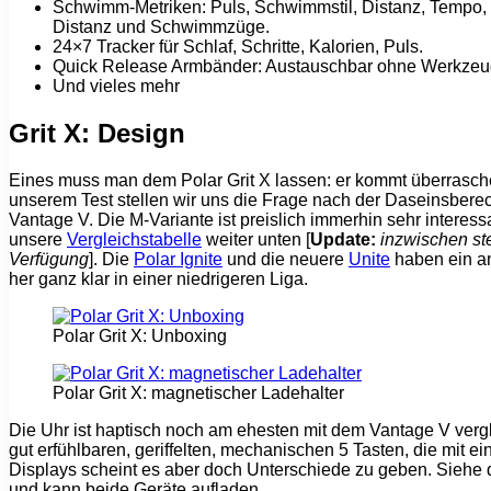
Schwimm-Metriken: Puls, Schwimmstil, Distanz, Tempo
Distanz und Schwimmzüge.
24×7 Tracker für Schlaf, Schritte, Kalorien, Puls.
Quick Release Armbänder: Austauschbar ohne Werkzeu
Und vieles mehr
Grit X: Design
Eines muss man dem Polar Grit X lassen: er kommt überrasche
unserem Test stellen wir uns die Frage nach der Daseinsberec
Vantage V. Die M-Variante ist preislich immerhin sehr interess
unsere
Vergleichstabelle
weiter unten [
Update:
inzwischen s
Verfügung
]. Die
Polar Ignite
und die neuere
Unite
haben ein an
her ganz klar in einer niedrigeren Liga.
Polar Grit X: Unboxing
Polar Grit X: magnetischer Ladehalter
Die Uhr ist haptisch noch am ehesten mit dem Vantage V verg
gut erfühlbaren, geriffelten, mechanischen 5 Tasten, die mit
Displays scheint es aber doch Unterschiede zu geben. Siehe
und kann beide Geräte aufladen.