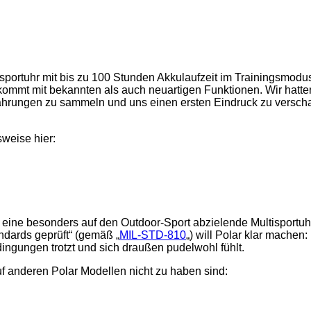
isportuhr mit bis zu 100 Stunden Akkulaufzeit im Trainingsmodu
ommt mit bekannten als auch neuartigen Funktionen. Wir hatte
ahrungen zu sammeln und uns einen ersten Eindruck zu verscha
weise hier:
st eine besonders auf den Outdoor-Sport abzielende Multisportuh
ndards geprüft“ (gemäß „
MIL-STD-810
„) will Polar klar machen:
ngungen trotzt und sich draußen pudelwohl fühlt.
uf anderen Polar Modellen nicht zu haben sind: