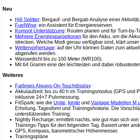
Neu
Hill Splitter
: Bergauf- und Bergab-Analyse einer Aktivität.
FuelWise
: ein Assistent für Energiereserven.
Komoot Unterstützung
: Routen planen und für Turn-by-T
Mehrere Energiesparoptionen
für den Akku, um die Akku
strecken. Welche Modi genau verfügbar sind, klärt unser 
Wettervorhersage
: auf der Uhr können Daten zum aktuel
abgerufen werden.
Wasserdicht bis zu 100 Meter (WR100).
Mit 64 Gramm eine der leichtesten und dabei robustesten
Weiteres
Farbiges Always-On-Touchdisplay
Akkulaufzeit: bis zu 40 h im Trainingsmodus (GPS und
inklusive 24×7 Pulsmessung.
FitSpark: wie die
Unite
,
Ignite
und
Vantage Modellen M 
Erholung, Tagesform und Trainingshistorie. Die Vorschl
unterstützendes Training.
Nightly Recharge: ermittelt nachts, wie gut man sich von
Trainings-Tipps für den folgenden Tag. Basiert unter a
GPS, Kompass, barometrischer Höhenmesser.
Trainingspläne