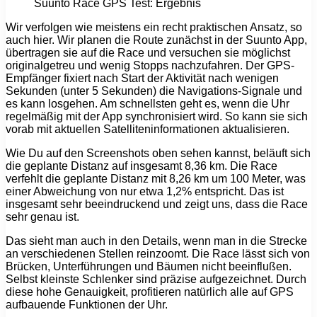
Suunto Race GPS Test: Ergebnis
Wir verfolgen wie meistens ein recht praktischen Ansatz, so
auch hier. Wir planen die Route zunächst in der Suunto App,
übertragen sie auf die Race und versuchen sie möglichst
originalgetreu und wenig Stopps nachzufahren. Der GPS-
Empfänger fixiert nach Start der Aktivität nach wenigen
Sekunden (unter 5 Sekunden) die Navigations-Signale und
es kann losgehen. Am schnellsten geht es, wenn die Uhr
regelmäßig mit der App synchronisiert wird. So kann sie sich
vorab mit aktuellen Satelliteninformationen aktualisieren.
Wie Du auf den Screenshots oben sehen kannst, beläuft sich
die geplante Distanz auf insgesamt 8,36 km. Die Race
verfehlt die geplante Distanz mit 8,26 km um 100 Meter, was
einer Abweichung von nur etwa 1,2% entspricht. Das ist
insgesamt sehr beeindruckend und zeigt uns, dass die Race
sehr genau ist.
Das sieht man auch in den Details, wenn man in die Strecke
an verschiedenen Stellen reinzoomt. Die Race lässt sich von
Brücken, Unterführungen und Bäumen nicht beeinflußen.
Selbst kleinste Schlenker sind präzise aufgezeichnet. Durch
diese hohe Genauigkeit, profitieren natürlich alle auf GPS
aufbauende Funktionen der Uhr.