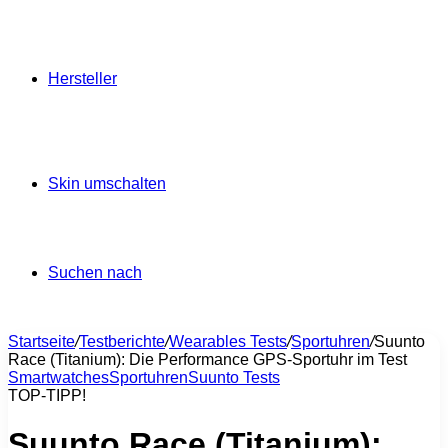
Hersteller
Skin umschalten
Suchen nach
Startseite
/
Testberichte
/
Wearables Tests
/
Sportuhren
/
Suunto
Race (Titanium): Die Performance GPS-Sportuhr im Test
Smartwatches
Sportuhren
Suunto Tests
TOP-TIPP!
Suunto Race (Titanium):