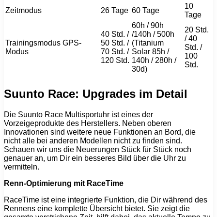
10
Zeitmodus
26 Tage
60 Tage
Tage
60h / 90h
20 Std.
40 Std. /
/140h / 500h
/ 40
Trainingsmodus GPS-
50 Std. /
(Titanium
Std. /
Modus
70 Std. /
Solar 85h /
100
120 Std.
140h / 280h /
Std.
30d)
Suunto Race: Upgrades im Detail
Die Suunto Race Multisportuhr ist eines der
Vorzeigeprodukte des Herstellers. Neben oberen
Innovationen sind weitere neue Funktionen an Bord, die
nicht alle bei anderen Modellen nicht zu finden sind.
Schauen wir uns die Neuerungen Stück für Stück noch
genauer an, um Dir ein besseres Bild über die Uhr zu
vermitteln.
Renn-Optimierung mit RaceTime
RaceTime ist eine integrierte Funktion, die Dir während des
Rennens eine komplette Übersicht bietet. Sie zeigt die