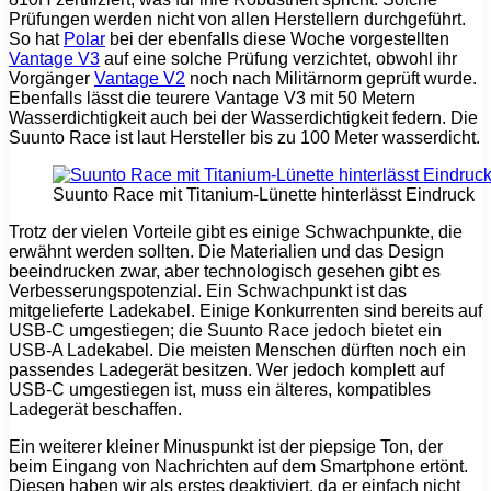
Prüfungen werden nicht von allen Herstellern durchgeführt.
So hat
Polar
bei der ebenfalls diese Woche vorgestellten
Vantage V3
auf eine solche Prüfung verzichtet, obwohl ihr
Vorgänger
Vantage V2
noch nach Militärnorm geprüft wurde.
Ebenfalls lässt die teurere Vantage V3 mit 50 Metern
Wasserdichtigkeit auch bei der Wasserdichtigkeit federn. Die
Suunto Race ist laut Hersteller bis zu 100 Meter wasserdicht.
Suunto Race mit Titanium-Lünette hinterlässt Eindruck
Trotz der vielen Vorteile gibt es einige Schwachpunkte, die
erwähnt werden sollten. Die Materialien und das Design
beeindrucken zwar, aber technologisch gesehen gibt es
Verbesserungspotenzial. Ein Schwachpunkt ist das
mitgelieferte Ladekabel. Einige Konkurrenten sind bereits auf
USB-C umgestiegen; die Suunto Race jedoch bietet ein
USB-A Ladekabel. Die meisten Menschen dürften noch ein
passendes Ladegerät besitzen. Wer jedoch komplett auf
USB-C umgestiegen ist, muss ein älteres, kompatibles
Ladegerät beschaffen.
Ein weiterer kleiner Minuspunkt ist der piepsige Ton, der
beim Eingang von Nachrichten auf dem Smartphone ertönt.
Diesen haben wir als erstes deaktiviert, da er einfach nicht