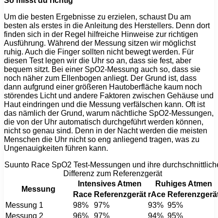
So misst du richtig
Um die besten Ergebnisse zu erzielen, schaust Du am
besten als erstes in die Anleitung des Herstellers. Denn dort
finden sich in der Regel hilfreiche Hinweise zur richtigen
Ausführung. Während der Messung sitzen wir möglichst
ruhig. Auch die Finger sollten nicht bewegt werden. Für
diesen Test legen wir die Uhr so an, dass sie fest, aber
bequem sitzt. Bei einer SpO2-Messung auch so, dass sie
noch näher zum Ellenbogen anliegt. Der Grund ist, dass
dann aufgrund einer größeren Hautoberfläche kaum noch
störendes Licht und andere Faktoren zwischen Gehäuse und
Haut eindringen und die Messung verfälschen kann. Oft ist
das nämlich der Grund, warum nächtliche SpO2-Messungen,
die von der Uhr automatisch durchgeführt werden können,
nicht so genau sind. Denn in der Nacht werden die meisten
Menschen die Uhr nicht so eng anliegend tragen, was zu
Ungenauigkeiten führen kann.
Suunto Race SpO2 Test-Messungen und ihre durchschnittlich
Differenz zum Referenzgerät
Intensives Atmen
Ruhiges Atmen
Messung
Race
Referenzgerät
rAce
Referenzgerä
Messung 1
98%
97%
93%
95%
Messung 2
96%
97%
94%
95%