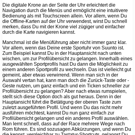
Die digitale Krone an der Seite der Uhr erleichtert die
Navigation durch die Menüs und ermöglicht eine intuitivere
Bedienung als mit Touchscreen allein. Vor allem, wenn Du
die Offline-Karten auf der Uhr verwendest, wirst Du schnell
merken, dass Du mit der Krone viel zügiger und einfacher
durch die Karte navigieren kannst.
Manchmal ist die Menüführung aber nicht immer ganz klar.
Vor allem, wenn das Deine erste Sportuhr von Suunto ist.
Zum Beispiel kannst Du in der Hauptansicht nach unten
wischen, um zur Profilübersicht zu gelangen. Innerhalb eines
ausgewählten Sportprofils hast Du dann die Möglichkeit zu
einem anderen Sportprofil zu wechseln. Das ist vielleicht gut
gemeint, aber etwas verwirrend. Wenn man sich in der
Auswahl vertan hat, kann man doch die Zurück-Taste oder -
Geste nutzen, um ganz einfach und ein Ticken schneller zur
Profilübersicht zu gelangen? Aber nach etwas rumspielen,
stellt sich diese Option doch als gut heraus. Denn in der
Hauptansicht führt die Betätigung der oberen Taste zum
zuletzt ausgeführten Profil. Und wenn Du das nicht mehr
ausführen möchtest, kannst Du nun ganz einfach zur
Profilübersicht gelangen und ein anderes Profil auswählen.
Man lernt schnell, dass auf der Race mehrere Wege nach
Rom führen. Es sind sozusagen Abkürzungen, und wenn Du
die kennst, vergleichbar zu Tastatur-Shortcuts, gelangst Du