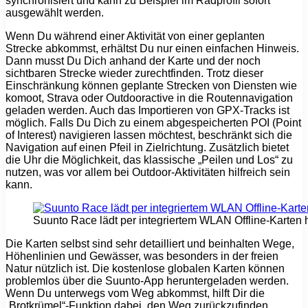
synchronisiert und kann zu Beispiel im Radprofil sofort
ausgewählt werden.
Wenn Du während einer Aktivität von einer geplanten
Strecke abkommst, erhältst Du nur einen einfachen Hinweis.
Dann musst Du Dich anhand der Karte und der noch
sichtbaren Strecke wieder zurechtfinden. Trotz dieser
Einschränkung können geplante Strecken von Diensten wie
komoot, Strava oder Outdooractive in die Routennavigation
geladen werden. Auch das Importieren von GPX-Tracks ist
möglich. Falls Du Dich zu einem abgespeicherten POI (Point
of Interest) navigieren lassen möchtest, beschränkt sich die
Navigation auf einen Pfeil in Zielrichtung. Zusätzlich bietet
die Uhr die Möglichkeit, das klassische „Peilen und Los“ zu
nutzen, was vor allem bei Outdoor-Aktivitäten hilfreich sein
kann.
Suunto Race lädt per integriertem WLAN Offline-Karten 
Die Karten selbst sind sehr detailliert und beinhalten Wege,
Höhenlinien und Gewässer, was besonders in der freien
Natur nützlich ist. Die kostenlose globalen Karten können
problemlos über die Suunto-App heruntergeladen werden.
Wenn Du unterwegs vom Weg abkommst, hilft Dir die
„Brotkrümel“-Funktion dabei, den Weg zurückzufinden.