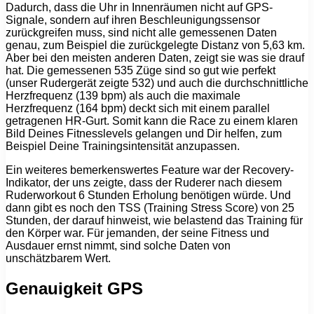
Dadurch, dass die Uhr in Innenräumen nicht auf GPS-
Signale, sondern auf ihren Beschleunigungssensor
zurückgreifen muss, sind nicht alle gemessenen Daten
genau, zum Beispiel die zurückgelegte Distanz von 5,63 km.
Aber bei den meisten anderen Daten, zeigt sie was sie drauf
hat. Die gemessenen 535 Züge sind so gut wie perfekt
(unser Rudergerät zeigte 532) und auch die durchschnittliche
Herzfrequenz (139 bpm) als auch die maximale
Herzfrequenz (164 bpm) deckt sich mit einem parallel
getragenen HR-Gurt. Somit kann die Race zu einem klaren
Bild Deines Fitnesslevels gelangen und Dir helfen, zum
Beispiel Deine Trainingsintensität anzupassen.
Ein weiteres bemerkenswertes Feature war der Recovery-
Indikator, der uns zeigte, dass der Ruderer nach diesem
Ruderworkout 6 Stunden Erholung benötigen würde. Und
dann gibt es noch den TSS (Training Stress Score) von 25
Stunden, der darauf hinweist, wie belastend das Training für
den Körper war. Für jemanden, der seine Fitness und
Ausdauer ernst nimmt, sind solche Daten von
unschätzbarem Wert.
Genauigkeit GPS