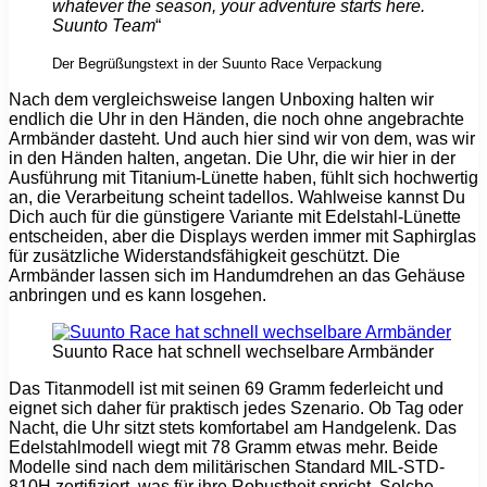
whatever the season, your adventure starts here.
Suunto Team
“
Der Begrüßungstext in der Suunto Race Verpackung
Nach dem vergleichsweise langen Unboxing halten wir
endlich die Uhr in den Händen, die noch ohne angebrachte
Armbänder dasteht. Und auch hier sind wir von dem, was wir
in den Händen halten, angetan. Die Uhr, die wir hier in der
Ausführung mit Titanium-Lünette haben, fühlt sich hochwertig
an, die Verarbeitung scheint tadellos. Wahlweise kannst Du
Dich auch für die günstigere Variante mit Edelstahl-Lünette
entscheiden, aber die Displays werden immer mit Saphirglas
für zusätzliche Widerstandsfähigkeit geschützt. Die
Armbänder lassen sich im Handumdrehen an das Gehäuse
anbringen und es kann losgehen.
Suunto Race hat schnell wechselbare Armbänder
Das Titanmodell ist mit seinen 69 Gramm federleicht und
eignet sich daher für praktisch jedes Szenario. Ob Tag oder
Nacht, die Uhr sitzt stets komfortabel am Handgelenk. Das
Edelstahlmodell wiegt mit 78 Gramm etwas mehr. Beide
Modelle sind nach dem militärischen Standard MIL-STD-
810H zertifiziert, was für ihre Robustheit spricht. Solche