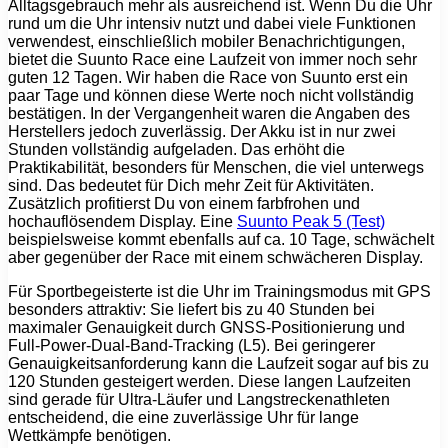
Alltagsgebrauch mehr als ausreichend ist. Wenn Du die Uhr
rund um die Uhr intensiv nutzt und dabei viele Funktionen
verwendest, einschließlich mobiler Benachrichtigungen,
bietet die Suunto Race eine Laufzeit von immer noch sehr
guten 12 Tagen. Wir haben die Race von Suunto erst ein
paar Tage und können diese Werte noch nicht vollständig
bestätigen. In der Vergangenheit waren die Angaben des
Herstellers jedoch zuverlässig. Der Akku ist in nur zwei
Stunden vollständig aufgeladen. Das erhöht die
Praktikabilität, besonders für Menschen, die viel unterwegs
sind. Das bedeutet für Dich mehr Zeit für Aktivitäten.
Zusätzlich profitierst Du von einem farbfrohen und
hochauflösendem Display. Eine
Suunto Peak 5 (Test)
beispielsweise kommt ebenfalls auf ca. 10 Tage, schwächelt
aber gegenüber der Race mit einem schwächeren Display.
Für Sportbegeisterte ist die Uhr im Trainingsmodus mit GPS
besonders attraktiv: Sie liefert bis zu 40 Stunden bei
maximaler Genauigkeit durch GNSS-Positionierung und
Full-Power-Dual-Band-Tracking (L5). Bei geringerer
Genauigkeitsanforderung kann die Laufzeit sogar auf bis zu
120 Stunden gesteigert werden. Diese langen Laufzeiten
sind gerade für Ultra-Läufer und Langstreckenathleten
entscheidend, die eine zuverlässige Uhr für lange
Wettkämpfe benötigen.