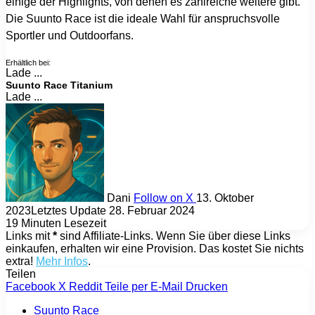
einige der Highlights, von denen es zahlreiche weitere gibt.
Die Suunto Race ist die ideale Wahl für anspruchsvolle
Sportler und Outdoorfans.
Erhältlich bei:
Lade ...
Suunto Race Titanium
Lade ...
Dani
Follow on X
13. Oktober
2023
Letztes Update 28. Februar 2024
19 Minuten Lesezeit
Links mit
*
sind Affiliate-Links. Wenn Sie über diese Links
einkaufen, erhalten wir eine Provision. Das kostet Sie nichts
extra!
Mehr Infos
.
Teilen
Facebook
X
Reddit
Teile per E-Mail
Drucken
Suunto Race