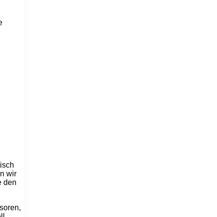
e
isch
n wir
e den
nsoren,
ll