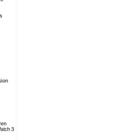
s
sion
ren
Watch 3