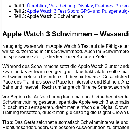
Teil 1:
Überblick, Verarbeitung, Display, Features, Pulsm
Teil 2:
Apple Watch 3 Test Sport: GPS- und Pulsgenauigk
Teil 3: Apple Watch 3 Schwimmen
Apple Watch 3 Schwimmen – Wasserdi
Neugierig waren wir im Apple Watch 3 Test auf die Fähigkei
wir so kurzerhand mit ins Schwimmbad. Auch im Schwimmprofi
beispielsweise Zeit-, Strecken- oder Kalorien-Ziele.
Während des Schwimmens setzt die Apple Watch 3 unter ander
zwar für das Schwimmen geeignet, Tauchaktivitäten sollte man
Schwimmmetriken befinden sich beispielsweise: Gesamtstrecke,
Pace des Trainings sowie Pace für Intervalle und Bahnen, A
Bahn und Intervall. Recht umfangreich für eine Smartwatch wi
Vor Beginn der Aufzeichnung kann man noch eine benutzerdefi
Schwimmtraining gestartet, sperrt die Apple Watch 3 automat
Bildschirm zu entsperren, dreht man einfach die Digital Cro
Training fortsetzen, drückt man gleichzeitig die Digital Crown 
Tipp
: Das Gerät zeichnet automatisch Schwimmintervalle un
Richtungsänderungen. Um bessere Auswertungen zu erhalten, s