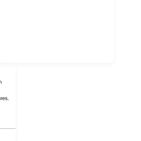
m
res.