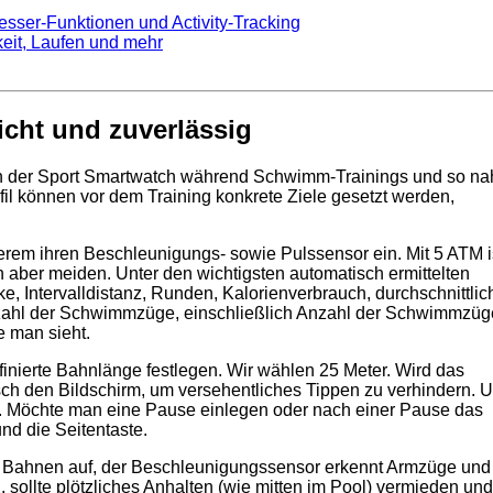
esser-Funktionen und Activity-Tracking
eit, Laufen und mehr
cht und zuverlässig
ten der Sport Smartwatch während Schwimm-Trainings und so n
l können vor dem Training konkrete Ziele gesetzt werden,
em ihren Beschleunigungs- sowie Pulssensor ein. Mit 5 ATM is
 aber meiden. Unter den wichtigsten automatisch ermittelten
 Intervalldistanz, Runden, Kalorienverbrauch, durchschnittlic
nzahl der Schwimmzüge, einschließlich Anzahl der Schwimmzüg
e man sieht.
nierte Bahnlänge festlegen. Wir wählen 25 Meter. Wird das
isch den Bildschirm, um versehentliches Tippen zu verhindern. 
wn. Möchte man eine Pause einlegen oder nach einer Pause das
und die Seitentaste.
d Bahnen auf, der Beschleunigungssensor erkennt Armzüge und
ollte plötzliches Anhalten (wie mitten im Pool) vermieden und