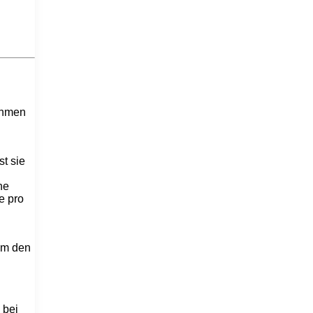
ahmen
t sie
he
e pro
Um den
 bei