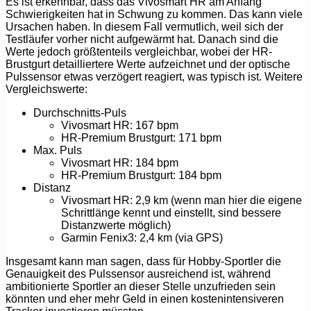
Es ist erkennbar, dass das Vivosmart HR am Anfang
Schwierigkeiten hat in Schwung zu kommen. Das kann viele
Ursachen haben. In diesem Fall vermutlich, weil sich der
Testläufer vorher nicht aufgewärmt hat. Danach sind die
Werte jedoch größtenteils vergleichbar, wobei der HR-
Brustgurt detailliertere Werte aufzeichnet und der optische
Pulssensor etwas verzögert reagiert, was typisch ist. Weitere
Vergleichswerte:
Durchschnitts-Puls
Vivosmart HR: 167 bpm
HR-Premium Brustgurt: 171 bpm
Max. Puls
Vivosmart HR: 184 bpm
HR-Premium Brustgurt: 184 bpm
Distanz
Vivosmart HR: 2,9 km (wenn man hier die eigene
Schrittlänge kennt und einstellt, sind bessere
Distanzwerte möglich)
Garmin Fenix3: 2,4 km (via GPS)
Insgesamt kann man sagen, dass für Hobby-Sportler die
Genauigkeit des Pulssensor ausreichend ist, während
ambitionierte Sportler an dieser Stelle unzufrieden sein
könnten und eher mehr Geld in einen kostenintensiveren