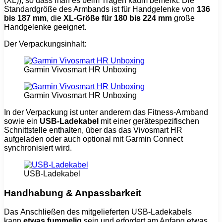
(XL)), so dass man es beim Tragen kaum bemerkt. Die
Standardgröße des Armbands ist für Handgelenke von
136
bis 187 mm
, die
XL-Größe für 180 bis 224 mm
große
Handgelenke geeignet.
Der Verpackungsinhalt:
Garmin Vivosmart HR Unboxing
Garmin Vivosmart HR Unboxing
In der Verpackung ist unter anderem das Fitness-Armband
sowie ein
USB-Ladekabel
mit einer gerätespezifischen
Schnittstelle enthalten, über das das Vivosmart HR
aufgeladen oder auch optional mit Garmin Connect
synchronisiert wird.
USB-Ladekabel
Handhabung & Anpassbarkeit
Das Anschließen des mitgelieferten USB-Ladekabels
kann
etwas fummelig
sein und erfordert am Anfang etwas