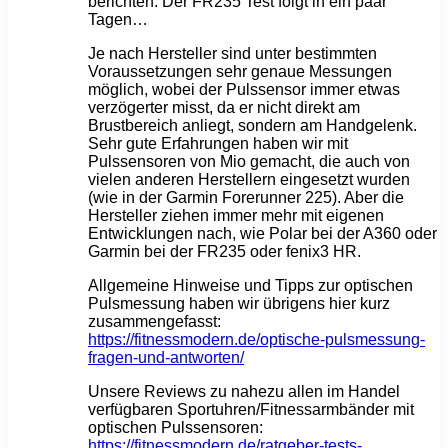
berichten. Der FR235 Test folgt in ein paar
Tagen…
Je nach Hersteller sind unter bestimmten
Voraussetzungen sehr genaue Messungen
möglich, wobei der Pulssensor immer etwas
verzögerter misst, da er nicht direkt am
Brustbereich anliegt, sondern am Handgelenk.
Sehr gute Erfahrungen haben wir mit
Pulssensoren von Mio gemacht, die auch von
vielen anderen Herstellern eingesetzt wurden
(wie in der Garmin Forerunner 225). Aber die
Hersteller ziehen immer mehr mit eigenen
Entwicklungen nach, wie Polar bei der A360 oder
Garmin bei der FR235 oder fenix3 HR.
Allgemeine Hinweise und Tipps zur optischen
Pulsmessung haben wir übrigens hier kurz
zusammengefasst:
https://fitnessmodern.de/optische-pulsmessung-
fragen-und-antworten/
Unsere Reviews zu nahezu allen im Handel
verfügbaren Sportuhren/Fitnessarmbänder mit
optischen Pulssensoren:
https://fitnessmodern.de/ratgeber-tests-