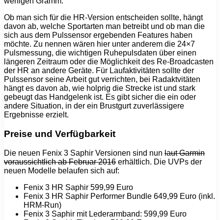
wenigen Gramm.
Ob man sich für die HR-Version entscheiden sollte, hängt
davon ab, welche Sportarten man betreibt und ob man die
sich aus dem Pulssensor ergebenden Features haben
möchte. Zu nennen wären hier unter anderem die 24×7
Pulsmessung, die wichtigen Ruhepulsdaten über einen
längeren Zeitraum oder die Möglichkeit des Re-Broadcasten
der HR an andere Geräte. Für Laufaktivitäten sollte der
Pulssensor seine Arbeit gut verrichten, bei Radaktvitäten
hängt es davon ab, wie holprig die Strecke ist und stark
gebeugt das Handgelenk ist. Es gibt sicher die ein oder
andere Situation, in der ein Brustgurt zuverlässigere
Ergebnisse erzielt.
Preise und Verfügbarkeit
Die neuen Fenix 3 Saphir Versionen sind nun
laut Garmin
voraussichtlich ab Februar 2016
erhältlich. Die UVPs der
neuen Modelle belaufen sich auf:
Fenix 3 HR Saphir 599,99 Euro
Fenix 3 HR Saphir Performer Bundle 649,99 Euro (inkl.
HRM-Run)
Fenix 3 Saphir mit Lederarmband: 599,99 Euro