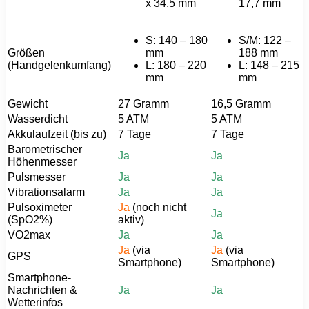
x 34,5 mm
17,7 mm
S: 140 – 180
S/M: 122 –
Größen
mm
188 mm
(Handgelenkumfang)
L: 180 – 220
L: 148 – 215
mm
mm
Gewicht
27 Gramm
16,5 Gramm
Wasserdicht
5 ATM
5 ATM
Akkulaufzeit (bis zu)
7 Tage
7 Tage
Barometrischer
Ja
Ja
Höhenmesser
Pulsmesser
Ja
Ja
Vibrationsalarm
Ja
Ja
Pulsoximeter
Ja
(noch nicht
Ja
(SpO2%)
aktiv)
VO2max
Ja
Ja
Ja
(via
Ja
(via
GPS
Smartphone)
Smartphone)
Smartphone-
Nachrichten &
Ja
Ja
Wetterinfos