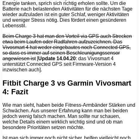
Energie tanken, sprich sich richtig erholen sollte. Um die
Batterie nach belastenden Aktivitäten für die nächsten Tage
wieder aufzuladen ist ein guter Schlaf, weniger Aktivitäten
und weniger Stress nötig. Dies fördert einen gesünderen
Lebensstil.
Beim Charge 3 hat man den Vorteil via GPS auch Strecken
etwa beim Laufen oder Radfahren aufzuzeichnen. Das
Vivosmart 4 hat weder eingebautes noch Connected GPS,
so dass es immer auf seinen Beschleunigungssensor
angewiesen ist
[
Update 14.04.20
: das Vivosmart 4
unterstützt Connected GPS seit Firmware-Version 4
inzwischen auch].
Fitbit Charge 3 vs Garmin Vivosmart
4: Fazit
Wie man sieht, haben beide Fitness-Armbänder Stärken und
Schwächen. Aus unserer Erfahrung kann man bei beiden
jedoch wenig falsch machen. Man sollte nur schauen,
welche Details einem wirklich wichtig sind und ob man
besondere Prioritäten setzen möchte.
Ist man sich immer noch nicht sicher, helfen vielleicht noch