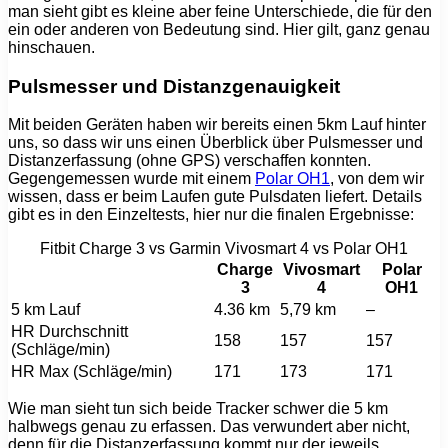
man sieht gibt es kleine aber feine Unterschiede, die für den
ein oder anderen von Bedeutung sind. Hier gilt, ganz genau
hinschauen.
Pulsmesser und Distanzgenauigkeit
Mit beiden Geräten haben wir bereits einen 5km Lauf hinter
uns, so dass wir uns einen Überblick über Pulsmesser und
Distanzerfassung (ohne GPS) verschaffen konnten.
Gegengemessen wurde mit einem
Polar OH1
, von dem wir
wissen, dass er beim Laufen gute Pulsdaten liefert. Details
gibt es in den Einzeltests, hier nur die finalen Ergebnisse:
Fitbit Charge 3 vs Garmin Vivosmart 4 vs Polar OH1
Charge
Vivosmart
Polar
3
4
OH1
5 km Lauf
4.36
km
5,79 km
–
HR Durchschnitt
158
157
157
(Schläge/min)
HR Max (Schläge/min)
171
173
171
Wie man sieht tun sich beide Tracker schwer die 5 km
halbwegs genau zu erfassen. Das verwundert aber nicht,
denn für die Distanzerfassung kommt nur der jeweils